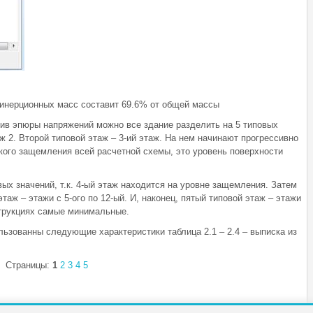
 инерционных масс составит 69.6% от общей массы
ив эпюры напряжений можно все здание разделить на 5 типовых
ж 2. Второй типовой этаж – 3-ий этаж. На нем начинают прогрессивно
сткого защемления всей расчетной схемы, это уровень поверхности
вых значений, т.к. 4-ый этаж находится на уровне защемления. Затем
таж – этажи с 5-ого по 12-ый. И, наконец, пятый типовой этаж – этажи
нструкциях самые минимальные.
ьзованны следующие характеристики таблица 2.1 – 2.4 – выписка из
Страницы:
1
2
3
4
5