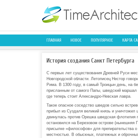
ГЛАВНАЯ
НОВОЕ
ПОПУЛЯРНОЕ
КАРТА СА
История создания Санкт Петербурга
С первых лет существования Древней Руси мест
Новгородской области. Летописец Нестор говори
Рима. В 1300 году, в самый Троицын день, на б
присланным от самого Папы, шведский маршал Т
где теперь стоит Александро-Невская лавра.
Такое опасное соседство шведов сильно встрев
прибыл из Суздаля великий князь и уничтожил ш
двинулась против Орешка шведская флотилия п
остановился на Березовом острове (нынешняя П
присылке «философов» для препирательства о 
местностью. В обыскных, платежных и оброчных