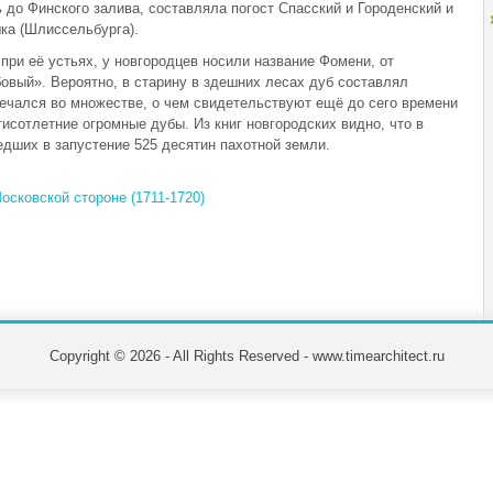
 до Финского залива, составляла погост Спасский и Городенский и
ка (Шлиссельбурга).
при её устьях, у новгородцев носили название Фомени, от
вый». Вероятно, в старину в здешних лесах дуб составлял
речался во множестве, о чем свидетельствуют ещё до сего времени
исотлетние огромные дубы. Из книг новгородских видно, что в
дших в запустение 525 десятин пахотной земли.
осковской стороне (1711-1720)
Copyright © 2026 - All Rights Reserved - www.timearchitect.ru