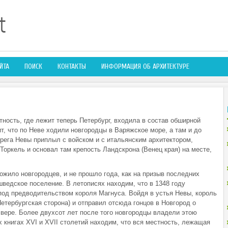
ЙТА
ПОИСК
КОНТАКТЫ
ИНФОРМАЦИЯ ОБ АРХИТЕКТУРЕ
ность, где лежит теперь Петербург, входила в состав обширной
т, что по Неве ходили новгородцы в Варяжское море, а там и до
ерега Невы приплыл с войском и с итальянским архитектором,
оркель и основал там крепость Ландскрона (Венец края) на месте,
ожило новгородцев, и не прошло года, как на призыв последних
ведское поселение. В летописях находим, что в 1348 году
од предводительством короля Магнуса. Войдя в устья Невы, король
етербургская сторона) и отправил отсюда гонцов в Новгород о
вере. Более двухсот лет после того новгородцы владели этою
 книгах XVI и XVII столетий находим, что вся местность, лежащая