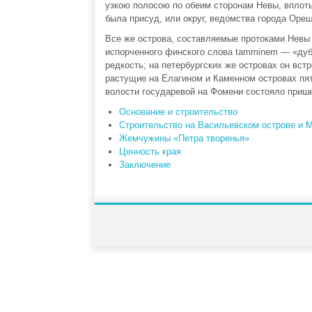
узкою полосою по обеим сторонам Невы, вплоть
была присуд, или округ, ведомства города Ореш
Все же острова, составляемые протоками Невы 
испорченного финского слова tamminem — «дубо
редкость; на петербургских же островах он вст
растущие на Елагином и Каменном островах пят
волости государевой на Фомени состояло прише
Основание и строительство
Строительство на Васильевском острове и М
Жемчужины «Петра творенья»
Ценность края
Заключение