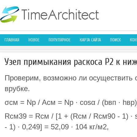
ГЛАВНАЯ
НОВОЕ
ПОПУЛЯРНОЕ
КАРТА САЙТА
ПОИСК
КОН
Узел примыкания раскоса Р2 к ни
Проверим, возможно ли осуществить 
врубке.
σсм = Np / Acм = Np ∙ cosα / (bвп ∙ hвр
Rcм39 = Rcм / [1 + (Rcм / Rcм90 - 1) ∙ s
- 1) ∙ 0,249] = 52,09 ∙ 104 кг/м2,