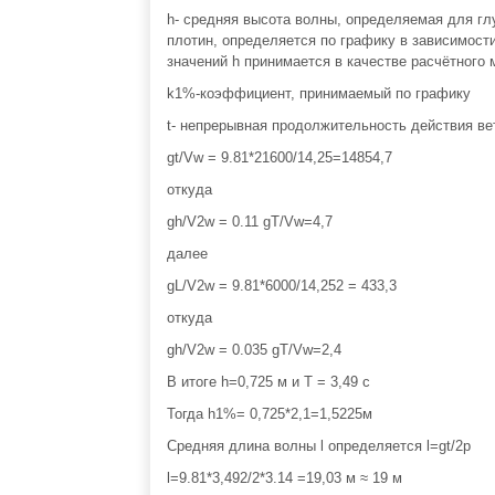
h- средняя высота волны, определяемая для гл
плотин, определяется по графику в зависимости
значений h принимается в качестве расчётного 
k1%-коэффициент, принимаемый по графику
t- непрерывная продолжительность действия ветр
gt/Vw = 9.81*21600/14,25=14854,7
откуда
gh/V2w = 0.11 gT/Vw=4,7
далее
gL/V2w = 9.81*6000/14,252 = 433,3
откуда
gh/V2w = 0.035 gT/Vw=2,4
В итоге h=0,725 м и T = 3,49 c
Тогда h1%= 0,725*2,1=1,5225м
Средняя длина волны l определяется l=gt/2p
l=9.81*3,492/2*3.14 =19,03 м ≈ 19 м