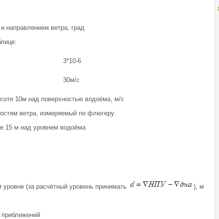
и направлением ветра, град
лице:
3*10-6
30м/с
ысоте 10м над поверхностью водоёма, м/с
ростям ветра, измеряемый по флюгеру
те 15 м над уровнем водоёма
м уровне (за расчётный уровень принимать
), м
 приближений