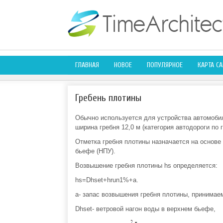
ГЛАВНАЯ
НОВОЕ
ПОПУЛЯРНОЕ
КАРТА СА
Гребень плотины
Обычно используется для устройства автомобил
ширина гребня 12,0 м (категория автодороги по г
Отметка гребня плотины назначается на основе
бьефе (НПУ).
Возвышение гребня плотины hs определяется:
hs=Dhset+hrun1%+a.
a- запас возвышения гребня плотины, принимаем
Dhset- ветровой нагон воды в верхнем бьефе,