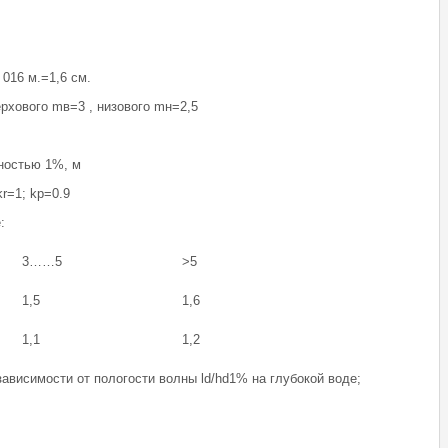
016 м.=1,6 см.
рхового mв=3 , низового mн=2,5
нностью 1%, м
r=1; kp=0.9
:
3……5
>5
1,5
1,6
1,1
1,2
ависимости от пологости волны ld/hd1% на глубокой воде;