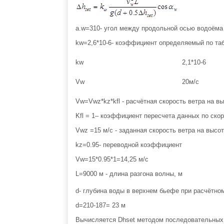
a.w=310- угол между продольной осью водоёма 
kw=2,6*10-6- коэффициент определяемый по таб
kw
2,1*10-6
Vw
20м/с
Vw=Vwz*kz*kfl - расчётная скорость ветра на в
Kfl = 1– коэффициент пересчета данных по ско
Vwz =15 м/с - заданная скорость ветра на высо
kz=0.95- переводной коэффициент
Vw=15*0.95*1=14,25 м/с
L=9000 м - длина разгона волны, м
d- глубина воды в верхнем бьефе при расчётно
d=210-187= 23 м
Вычисляется Dhset методом последовательных