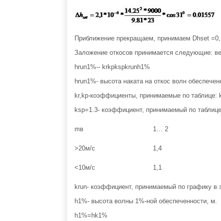
Приближение прекращаем, принимаем Dhset =0, 
Заложение откосов принимается следующие: ве
hrun1%-- krkpkspkrunh1%
hrun1%- высота наката на откос волн обеспече
kr,kp-коэффициенты, принимаемые по таблице: k
ksp=1.3- коэффициент, принимаемый по таблице
mв
1… 2
>20м/с
1,4
<10м/с
1,1
krun- коэффициент, принимаемый по графику в з
h1%- высота волны 1%-ной обеспеченности, м.
h1%=hk1%