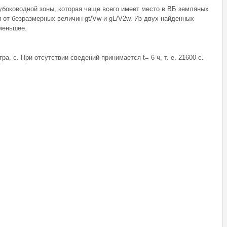
убоководной зоны, которая чаще всего имеет место в ВБ земляных
 от безразмерных величин gt/Vw и gL/V2w. Из двух найденных
меньшее.
а, с. При отсутствии сведений принимается t= 6 ч, т. е. 21600 с.