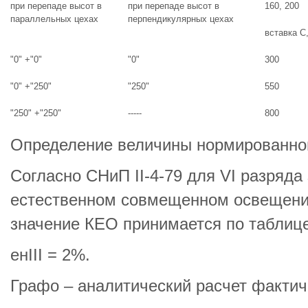
при перепаде высот в
при перепаде высот в
160, 200
параллельных цехах
перпендикулярных цехах
вставка С
"0" +"0"
"0"
300
"0" +"250"
"250"
550
"250" +"250"
-----
800
Определение величины нормированно
Согласно СНиП II-4-79 для VI разряда
естественном совмещенном освещени
значение КЕО принимается по таблице
eнIII = 2%.
Графо – аналитический расчет факти